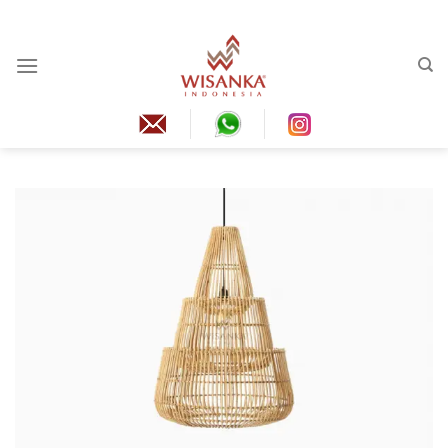
跳
到
內
容