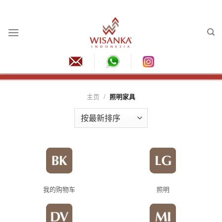
跳
到
内
容
主页
/
照明家具
我的购物车
照明