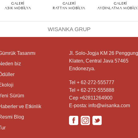
GALERI
GALERI
GALERI
AÇIK MOBILYA
RATTAN MOBILYA
AYDINLATMA MOBILY
WISANKA GRUP
Gümrük Tasarımı
Jl. Solo-Jogja KM 26 Penggung
Klaten, Central Java 57465
Neden biz
Endonezya.
Ödüller
Tel + 62-272-555777
Ekoloji
Tel + 62-272-555888
Yeni Sürüm
Cep +62811264900
E-posta: info@wisanka.com
Haberler ve Etkinlik
Resmi Blog
Tur