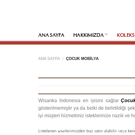
İçeriğe
atla
ANA SAYFA
HAKKIMIZDA
KOLEKS
ANA SAYFA
/
ÇOCUK MOBILYA
Wisanka Indonesia en iyisini sağlar
Çocuk
gösterilmemiştir ya da belki de belirtildiği şeki
iyi müşteri hizmetimiz isteklerinize nazik ve hı
Listelenen ürünlerimizden baz satın alabilir veya ken