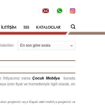
İLETIŞIM
SSS
KATALOGLAR
En
sterilen
sonuncuya
göre
sıralandı
 ihtiyacınız varsa
Çocuk Mobilya
burada
a ürün fiyat ve hizmetleriyle ilgili olarak, en
yaları projenizi veya Kapalı otel mobilya projenizi ve