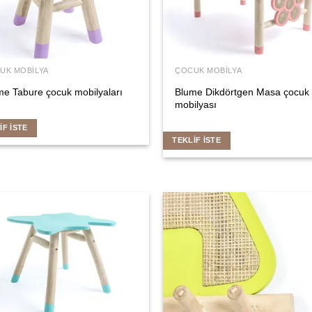
UK MOBILYA
ÇOCUK MOBILYA
me Tabure çocuk mobilyaları
Blume Dikdörtgen Masa çocuk
mobilyası
IF İSTE
TEKLIF İSTE