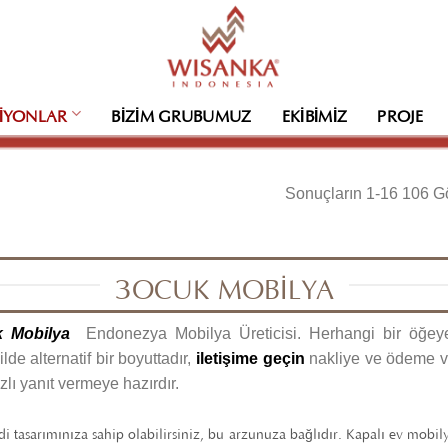
IYONLAR
BIZIM GRUBUMUZ
EKIBIMIZ
PROJE
Sonuçların 1-16 106 Gö
ÇOCUK MOBILYA
 Mobilya
Endonezya Mobilya Üreticisi. Herhangi bir öğeye
lde alternatif bir boyuttadır,
iletişime geçin
nakliye ve ödeme vey
zlı yanıt vermeye hazırdır.
di tasarımınıza sahip olabilirsiniz, bu arzunuza bağlıdır. Kapalı ev mobil