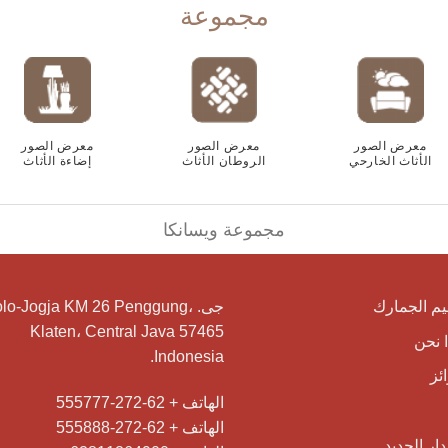
مجموعة
معرض الصور
معرض الصور
معرض الصور
الأثاث الخارحي
الروطان الأثاث
إضاءة الأثاث
مجموعة ويسانكا
م الجمارك
جى. olo-Jogja KM 26 Penggung
Klaten، Central Java 57465
ا نحن
Indonesia.
ئز
الهاتف + 62-272-555777
الهاتف + 62-272-555888
ار الجديد