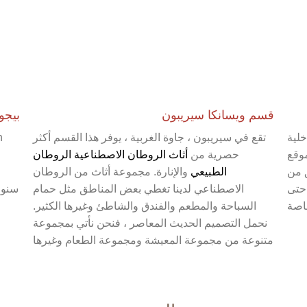
قسم ويسانكا سيريبون
بيجو
خلية
تقع في سيريبون ، جاوة الغربية ، يوفر هذا القسم أكثر
ا في موقع
حصرية من
أثاث الروطان الاصطناعية
الروطان
ليه من 30 دقائق من
الطبيعي
والإنارة. مجموعة أثاث من الروطان
 حتى
الاصطناعي لدينا تغطي بعض المناطق مثل حمام
سنوا
اصة
السباحة والمطعم والفندق والشاطئ وغيرها الكثير.
نحمل التصميم الحديث المعاصر ، فنحن نأتي بمجموعة
متنوعة من مجموعة المعيشة ومجموعة الطعام وغيرها